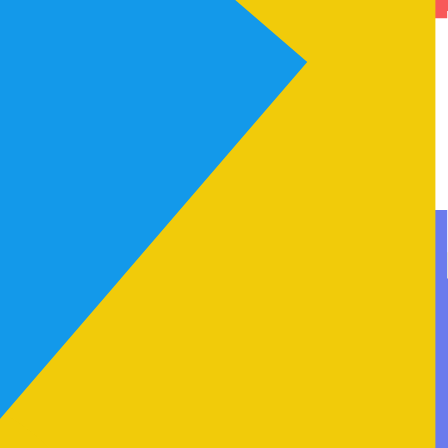
、名誉権その他の権利または利益を侵害したり、侵害をひき
す。
・中断することがあります。