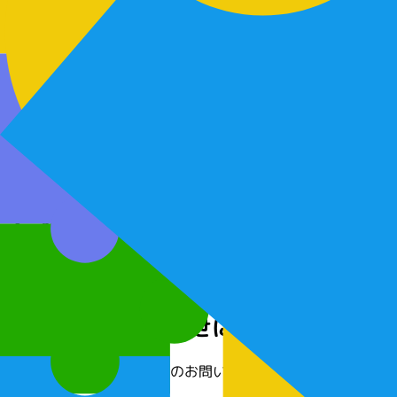
１. 特設サイトでやってはいけないこと
特設サイトで、以下のようなことはしないでください。
こども家庭庁（以下「当庁」といいます。）や自分以外
おこすようなこと。
ネットワークまたはシステム等に不正にアクセスしよう
その他、特設サイトの運営を妨害するおそれがあること
２. 特設サイトの停止・変更・終了につ
このサイトのメンテナンスや点検、事故などの場合に、
当庁の判断で、特設サイトの内容を変更する場合があり
３. 連絡や問い合わせについて
このサイトについてのお問い合わせは、下記の事務局あ