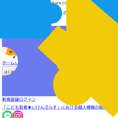
info-ikenplus@accenture.com
事務局からのお返事や、このサイトに関連する連絡など
ホーム
いけんひろばのテーマ一覧
はじめての方へ
こども若者★いけんぷらすとは？
いけんぷらすへの登録につ
サイト案内
よくある質問
新規登録
ログイン
「こども若者★いけんぷらす」における個人情報の取扱いに